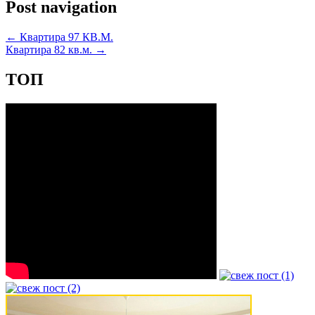
Post navigation
←
Квартира 97 КВ.М.
Квартира 82 кв.м.
→
ТОП