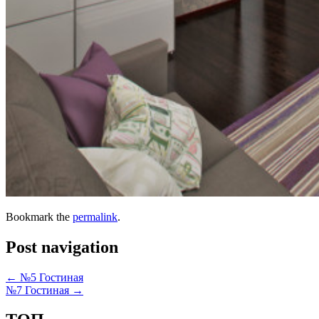
Bookmark the
permalink
.
Post navigation
←
№5 Гостиная
№7 Гостиная
→