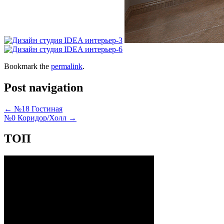
Bookmark the
permalink
.
Post navigation
←
№18 Гостиная
№0 Коридор/Холл
→
ТОП