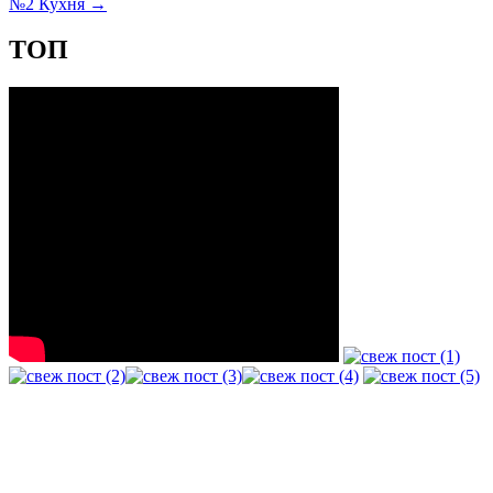
№2 Кухня
→
ТОП