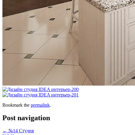
Bookmark the
permalink
.
Post navigation
←
№14 Студия