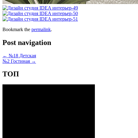
Bookmark the
permalink
.
Post navigation
←
№18 Детская
№2 Гостиная
→
ТОП